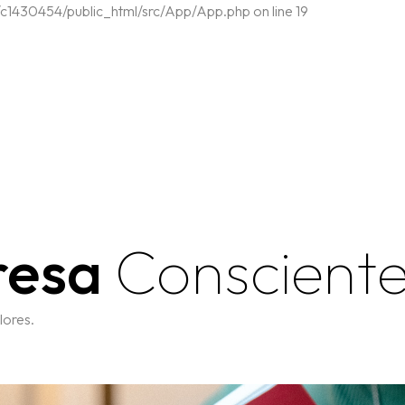
430454/public_html/src/App/App.php on line 19
resa
Conscient
lores.